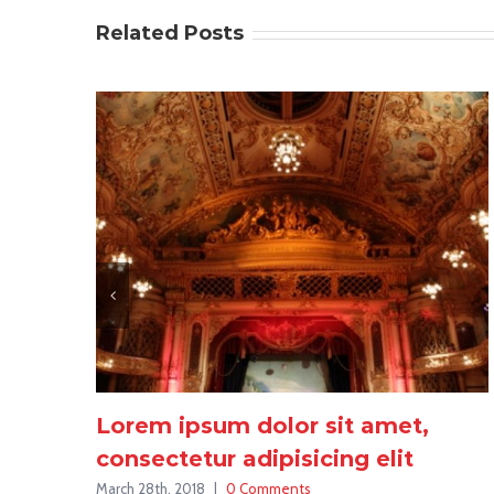
Related Posts
Lorem ipsum dolor sit amet,
consectetur adipisicing elit
March 28th, 2018
|
0 Comments