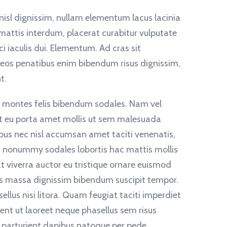
 nisl dignissim, nullam elementum lacus lacinia
 mattis interdum, placerat curabitur vulputate
i iaculis dui. Elementum. Ad cras sit
eos penatibus enim bibendum risus dignissim,
t.
ula montes felis bibendum sodales. Nam vel
erat eu porta amet mollis ut sem malesuada
ibus nec nisl accumsan amet taciti venenatis,
d nonummy sodales lobortis hac mattis mollis
 viverra auctor eu tristique ornare euismod
ass massa dignissim bibendum suscipit tempor.
us nisi litora. Quam feugiat taciti imperdiet
ent ut laoreet neque phasellus sem risus
 parturient dapibus natoque per pede