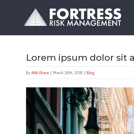
Skip
to
content
Lorem ipsum dolor sit a
By
Akki Khare
|
March 28th, 2018
|
Blog
View
Larger
Image