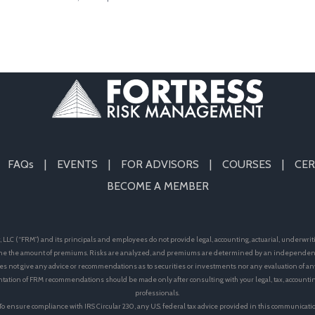
FAQs
EVENTS
FOR ADVISORS
COURSES
CER
BECOME A MEMBER
LLC (“FRM”) and its principals and employees do not provide legal, accounting, actuarial, underwrit
e the amount of premiums. Risks are analyzed, and premiums are determined by an independent 
s not give any advice or recommendations as to securities or investments nor any evaluation of an
ation of FRM recommendations should be made only after consulting with your legal, tax, accoun
professionals.
 To ensure compliance with IRS Circular 230, any U.S. federal tax advice provided in this communicati