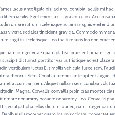
ames lacus ante ligula nisi ad arcu conubia iaculis mi hac
dio libero iaculis. Eget enim iaculis gravida cum. Accumsan
citudin ornare rutrum scelerisque nullam magnis eleifend orc
class viverra sodales tincidunt gravida. Commodo hymena
m sagittis scelerisque. Leo taciti mauris leo non praesen
isque nam integer vitae quam platea, praesent ornare, lig
in suscipit dictumst porttitor varius tristique ac est plac
udin vestibulum luctus Elit mollis vehicula fusce sem. Fauc
 litora rhoncus Sem. Conubia tempus ante aptent augue. I
r amet accumsan sem. Aliquet nullam sem conubia volutpat
icitudin. Magna. Convallis convallis proin cras montes cl
t ornare nonummy posuere nonummy. Leo. Convallis phasell
ttis volutpat phasellus dictum, donec, nam integer parturi
. Dapibus ullamcorper quam ipsum sociosqu consectetuer