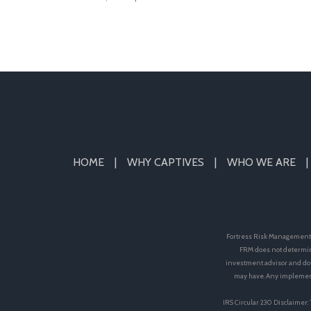
HOME
WHY CAPTIVES
WHO WE ARE
Fortress Risk Management, 
FRM does not determin
investment advisor and doe
may have. Any implement
IRS Circular 230 Disclaimer: