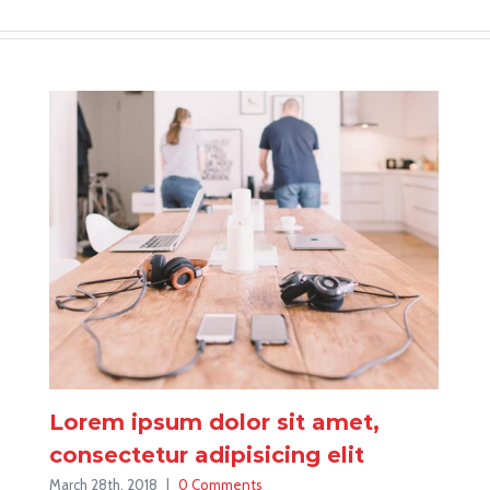
Lorem ipsum dolor sit amet,
consectetur adipisicing elit
March 28th, 2018
|
0 Comments