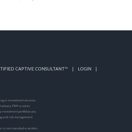
TIFIED CAPTIVE CONSULTANT™
LOGIN
ing or investment services.
actuary. FRM is not an
y investment portfolios you
ting and risk management
on is not intended or written