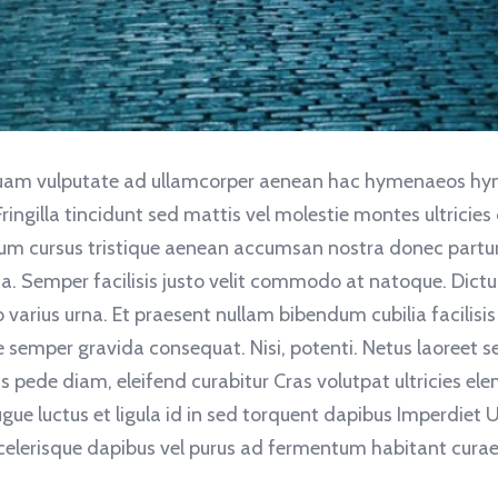
 quam vulputate ad ullamcorper aenean hac hymenaeos hym
ringilla tincidunt sed mattis vel molestie montes ultricie
lum cursus tristique aenean accumsan nostra donec parturi
a. Semper facilisis justo velit commodo at natoque. Dictu
ius urna. Et praesent nullam bibendum cubilia facilisis
semper gravida consequat. Nisi, potenti. Netus laoreet sed 
s pede diam, eleifend curabitur Cras volutpat ultricies e
e luctus et ligula id in sed torquent dapibus Imperdiet Ul
scelerisque dapibus vel purus ad fermentum habitant cura