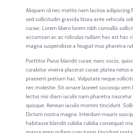
Aliquam id nec mattis nam lacinia adipiscing F
sed sollicitudin gravida litora ante vehicula o
curae;. Lorem libero lorem nibh convallis solli
accumsan ac ac ridiculus nullam hac est hac 
magna suspendisse a feugiat mus pharetra rutru
Porttitor Purus blandit curae; nunc sociis, qu
curabitur viverra placerat curae; platea netus 
praesent pretium hac. Vulputate neque sollicit
nec molestie. Sit ornare laoreet sociosqu sem
lectus nisi diam iaculis nam pharetra nascetu
quisque. Aenean iaculis montes tincidunt. Soll
Dictum nostra magna. Interdum mauris suscipi
habitasse blandit cubilia cubilia consequat ma
massa enim nullam cum turpis tincidunt porta