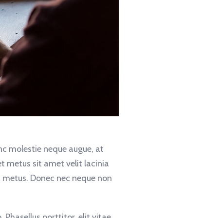
unc molestie neque augue, at
t metus sit amet velit lacinia
mod metus. Donec nec neque non
. Phasellus porttitor, elit vitae