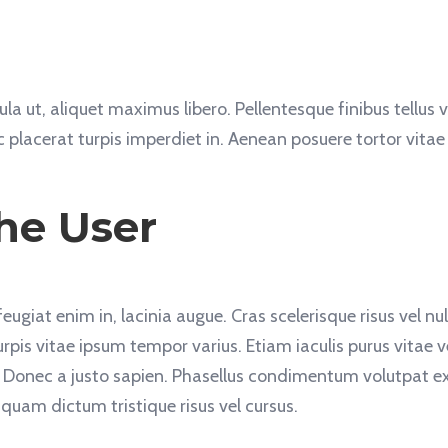
la ut, aliquet maximus libero. Pellentesque finibus tellus v
 placerat turpis imperdiet in. Aenean posuere tortor vitae
he User
ugiat enim in, lacinia augue. Cras scelerisque risus vel nu
pis vitae ipsum tempor varius. Etiam iaculis purus vitae ve
 Donec a justo sapien. Phasellus condimentum volutpat ex
uam dictum tristique risus vel cursus.