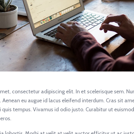
met, consectetur adipiscing elit. In et scelerisque sem. N
. Aenean eu augue id lacus eleifend interdum. Cras sit ame
rci quis tempus. Vivamus id odio justo. Curabitur ut euis
 eros.
a lobortis. Morbi at velit at velit auctor efficitur ut ac justo