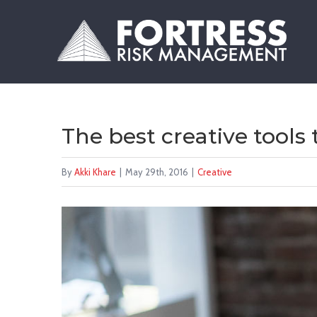
Skip
to
content
The best creative tools 
By
Akki Khare
|
May 29th, 2016
|
Creative
View
Larger
Image