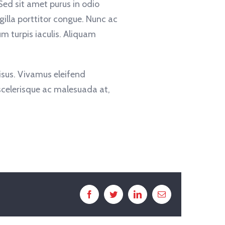
 Sed sit amet purus in odio
ngilla porttitor congue. Nunc ac
m turpis iaculis. Aliquam
isus. Vivamus eleifend
 scelerisque ac malesuada at,
Facebook
Twitter
LinkedIn
Email